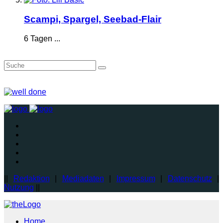
Scampi, Spargel, Seebad-Flair
6 Tagen ...
||
Redaktion
|
Mediadaten
|
Impressum
|
Datenschutz
|
Nutzung
||
Home