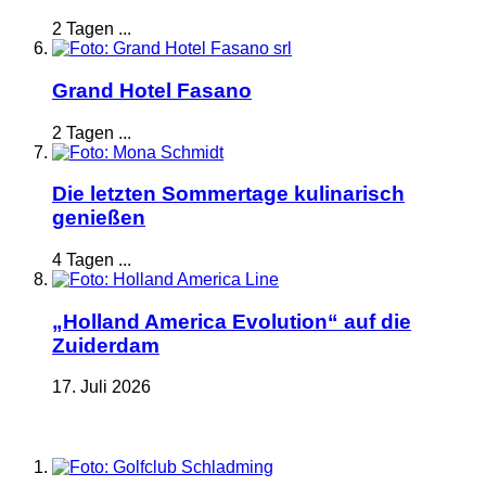
2 Tagen ...
Grand Hotel Fasano
2 Tagen ...
Die letzten Sommertage kulinarisch
genießen
4 Tagen ...
„Holland America Evolution“ auf die
Zuiderdam
17. Juli 2026