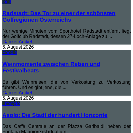
Golf
Radstadt: Das Tor zu einer der schönsten
Golfregionen Österreichs
Nur wenige Minuten vom Sporthotel Radstadt entfernt liegt
der Golfclub Radstadt, dessen 27-Loch-Anlage zu ...
Ganzer
Artikel
6. August 2026
Foodie
Weinmomente zwischen Reben und
Festivalbeats
Es gibt Weinreisen, die von Verkostung zu Verkostung
führen. Und es gibt jene, die ...
Ganzer
Artikel
5. August 2026
Lifestyle
Asolo: Die Stadt der hundert Horizonte
Das Caffè Centrale an der Piazza Garibaldi neben der
Fontana Maggiore ist ideal um ...