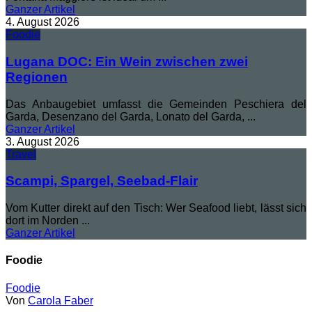
Ganzer
Artikel
4. August 2026
Foodie
Lugana DOC: Ein Wein zwischen zwei
Regionen
Das Anbaugebiet umfasst die Gemeinden Peschiera del
Garda, Desenzano del Garda, Lonato del Garda, ...
Ganzer
Artikel
3. August 2026
Travel
Scampi, Spargel, Seebad-Flair
Vom Kutter direkt auf den Tisch: Wer Seafood liebt, lässt sich
dort im Norden ...
Ganzer
Artikel
Foodie
Foodie
Von
Carola Faber