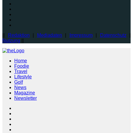
||
Redaktion
|
Mediadaten
|
Impressum
|
Datenschutz
|
Nutzung
||
Home
Foodie
Travel
Lifestyle
Golf
News
Magazine
Newsletter