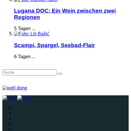
Lugana DOC: Ein Wein zwischen zwei
Regionen
5 Tagen ...
Scampi, Spargel, Seebad-Flair
6 Tagen ...