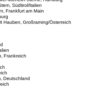
ern, Südtirol/Italien
rn, Frankfurt am Main
mburg
 4 Hauben, Großraming/Österreich
nd
alien
, Frankreich
ich
eich
, Deutschland
reich