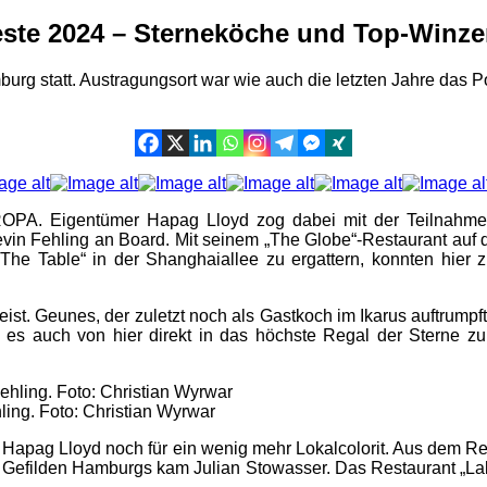
te 2024 – Sterneköche und Top-Winze
urg statt. Austragungsort war wie auch die letzten Jahre das
A. Eigentümer Hapag Lloyd zog dabei mit der Teilnahme n
in Fehling an Board. Mit seinem „The Globe“-Restaurant auf de
The Table“ in der Shanghaiallee zu ergattern, konnten hier 
ist. Geunes, der zuletzt noch als Gastkoch im Ikarus auftrumpfte,
e es auch von hier direkt in das höchste Regal der Sterne z
ling. Foto: Christian Wyrwar
Hapag Lloyd noch für ein wenig mehr Lokalcolorit. Aus dem Res
Gefilden Hamburgs kam Julian Stowasser. Das Restaurant „Lak