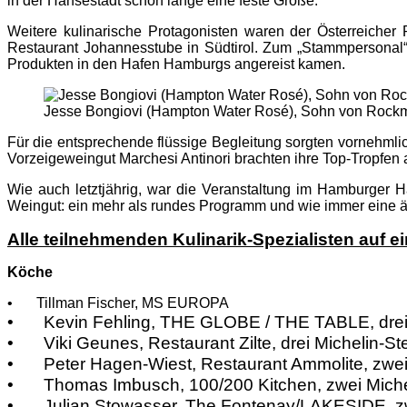
in der Hansestadt schon lange eine feste Größe.
Weitere kulinarische Protagonisten waren der Österreich
Restaurant Johannesstube in Südtirol. Zum „Stammpersonal“ 
Produkten in den Hafen Hamburgs angereist kamen.
Jesse Bongiovi (Hampton Water Rosé), Sohn von Rockmu
Für die entsprechende flüssige Begleitung sorgten vornehml
Vorzeigeweingut Marchesi Antinori brachten ihre Top-Tropfe
Wie auch letztjährig, war die Veranstaltung im Hamburger H
Weingut: ein mehr als rundes Programm und wie immer eine 
Alle teilnehmenden Kulinarik-Spezialisten auf ei
Köche
•
Tillman Fischer, MS EUROPA
•
Kevin Fehling, THE GLOBE / THE TABLE, drei
•
Viki Geunes, Restaurant Zilte, drei Michelin-S
•
Peter Hagen-Wiest, Restaurant Ammolite, zwei
•
Thomas Imbusch, 100/200 Kitchen, zwei Mich
•
Julian Stowasser, The Fontenay/LAKESIDE, z