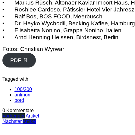
•
Markus Rüsch, Altonaer Kaviar Import Haus,
•
Roshlee Cardoso, Pâtissier Hotel Vier Jahres
•
Ralf Bos, BOS FOOD, Meerbusch
•
Dr. Heyko Wychodil, Becking Kaffee, Hambur
•
Elisabetta Nonino, Grappa Nonino, Italien
•
Arnd Henning Heissen, Birdsnest, Berlin
Fotos: Christian Wyrwar
PDF 📄
Tagged with
100/200
antinori
bord
0 Kommentare
Vorheriger
Artikel
Nächster
Artikel