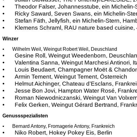
•
Theodor Falser, Johannesstube, ein Michelin-St
•
Ricky Saward, Seven Swans, ein Michelin-Ste
•
Stefan Fäth, Jellyfish, ein Michelin-Stern, Ha
•
Klemens Schraml, RAU nature based cuisine,
Winzer
•
Wilhelm Weil, Weingut Robert Weil, Deuschland
•
Gesine Roll, Weingut Weedenborn, Deuschla
•
Valentina Sanna, Weingut Marchesi Antinori, It
•
Louis Beudaert, Champagner Moët & Chandon
•
Armin Tement, Weingut Tement, Österreich
•
Helmut Aichinger, Chateau d’Esclans, Frankre
•
Jesse Bon Jovi, Hampton Water Rosé, Frankr
•
Roman Niewodniczanski, Weingut Van Volxem
•
Felix Gerken, Weingut Gérard Bertrand, Frank
Genussspezialisten
•
Bernard Antony, Fromagerie Antony, Frankreich
•
Niko Robert, Hokey Pokey Eis, Berlin