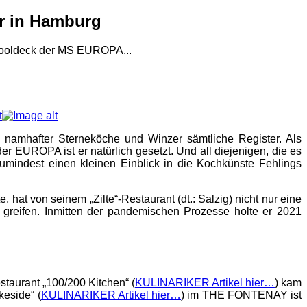
r in Hamburg
 Pooldeck der MS EUROPA...
amhafter Sterneköche und Winzer sämtliche Register. Als
r EUROPA ist er natürlich gesetzt. Und all diejenigen, die es
zumindest einen kleinen Einblick in die Kochkünste Fehlings
 hat von seinem „Zilte“-Restaurant (dt.: Salzig) nicht nur eine
u greifen. Inmitten der pandemischen Prozesse holte er 2021
taurant „100/200 Kitchen“ (
KULINARIKER Artikel hier…
) kam
eside“ (
KULINARIKER Artikel hier…
) im THE FONTENAY ist