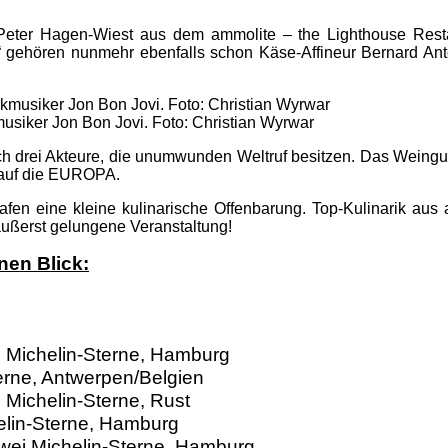
er Peter Hagen-Wiest aus dem ammolite – the Lighthouse Res
gehören nunmehr ebenfalls schon Käse-Affineur Bernard Antony
siker Jon Bon Jovi. Foto: Christian Wyrwar
ich drei Akteure, die unumwunden Weltruf besitzen. Das Weing
n auf die EUROPA.
afen eine kleine kulinarische Offenbarung. Top-Kulinarik au
äußerst gelungene Veranstaltung!
nen Blick:
 Michelin-Sterne, Hamburg
terne, Antwerpen/Belgien
 Michelin-Sterne, Rust
elin-Sterne, Hamburg
wei Michelin-Sterne, Hamburg