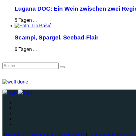
Lugana DOC: Ein Wein zwischen zwei Reg
5 Tagen ...
Scampi, Spargel, Seebad-Flair
6 Tagen ...
||
Redaktion
|
Mediadaten
|
Impressum
|
Datenschutz
|
Nutzun