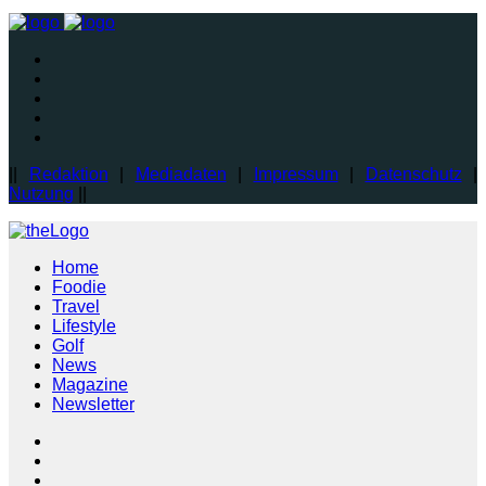
||
Redaktion
|
Mediadaten
|
Impressum
|
Datenschutz
|
Nutzung
||
Home
Foodie
Travel
Lifestyle
Golf
News
Magazine
Newsletter