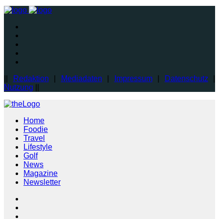
||
Redaktion
|
Mediadaten
|
Impressum
|
Datenschutz
|
Nutzung
||
Home
Foodie
Travel
Lifestyle
Golf
News
Magazine
Newsletter