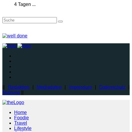
4 Tagen ...
||
Redaktion
|
Mediadaten
|
Impressum
|
Datenschutz
|
Nutzung
||
Home
Foodie
Travel
Lifestyle