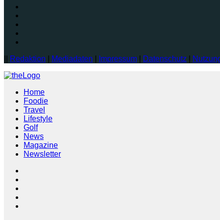
||
Redaktion
|
Mediadaten
|
Impressum
|
Datenschutz
|
Nutzun
Home
Foodie
Travel
Lifestyle
Golf
News
Magazine
Newsletter