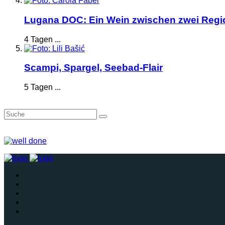
Lugana DOC: Ein Wein zwischen zwei Reg
4 Tagen ...
Scampi, Spargel, Seebad-Flair
5 Tagen ...