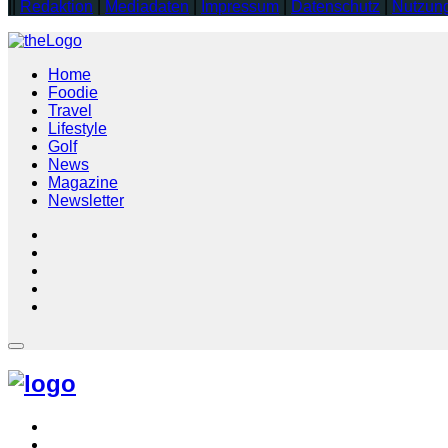
||
Redaktion
|
Mediadaten
|
Impressum
|
Datenschutz
|
Nutzun
Home
Foodie
Travel
Lifestyle
Golf
News
Magazine
Newsletter