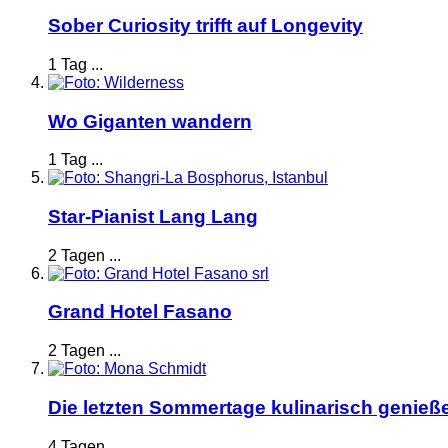
Sober Curiosity trifft auf Longevity
1 Tag ...
Wo Giganten wandern
1 Tag ...
Star-Pianist Lang Lang
2 Tagen ...
Grand Hotel Fasano
2 Tagen ...
Die letzten Sommertage kulinarisch genieß
4 Tagen ...