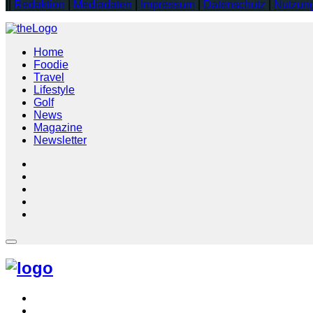
||
Redaktion
|
Mediadaten
|
Impressum
|
Datenschutz
|
Nutzun
Home
Foodie
Travel
Lifestyle
Golf
News
Magazine
Newsletter