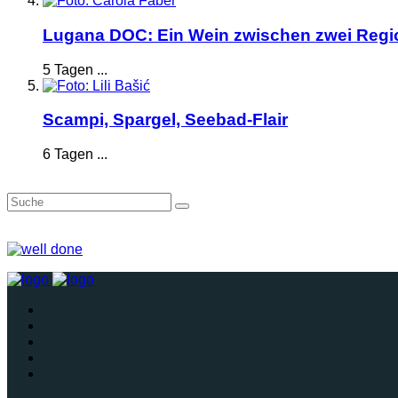
Lugana DOC: Ein Wein zwischen zwei Reg
5 Tagen ...
Scampi, Spargel, Seebad-Flair
6 Tagen ...