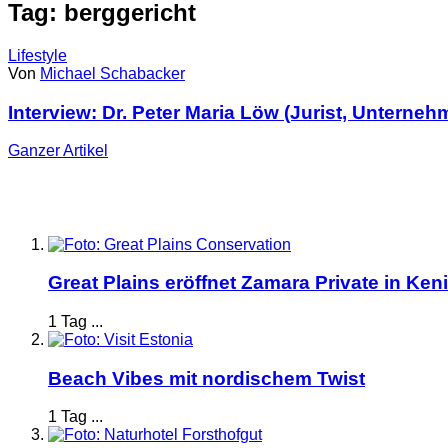
Tag: berggericht
Lifestyle
Von
Michael Schabacker
Interview: Dr. Peter Maria Löw (Jurist, Unternehm
Ganzer
Artikel
Great Plains eröffnet Zamara Private in Ken
1 Tag ...
Beach Vibes mit nordischem Twist
1 Tag ...