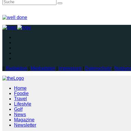
||
Redaktion
|
Mediadaten
|
Impressum
|
Datenschutz
|
Nutzun
Home
Foodie
Travel
Lifestyle
Golf
News
Magazine
Newsletter