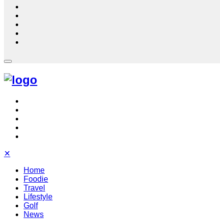
✕
Home
Foodie
Travel
Lifestyle
Golf
News