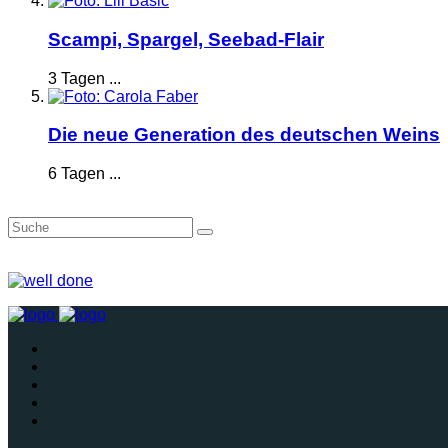
Scampi, Spargel, Seebad-Flair
3 Tagen ...
Die neue Generation des deutschen Weins
6 Tagen ...