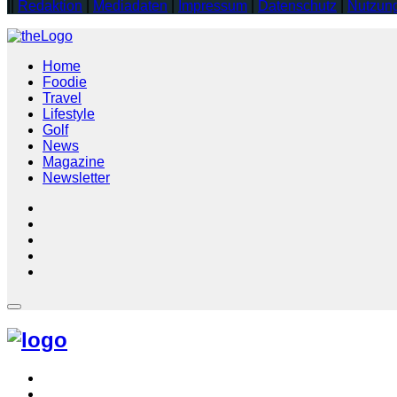
||
Redaktion
|
Mediadaten
|
Impressum
|
Datenschutz
|
Nutzun
Home
Foodie
Travel
Lifestyle
Golf
News
Magazine
Newsletter