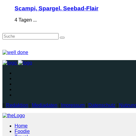
Scampi, Spargel, Seebad-Flair
4 Tagen ...
||
Redaktion
|
Mediadaten
|
Impressum
|
Datenschutz
|
Nutzun
Home
Foodie