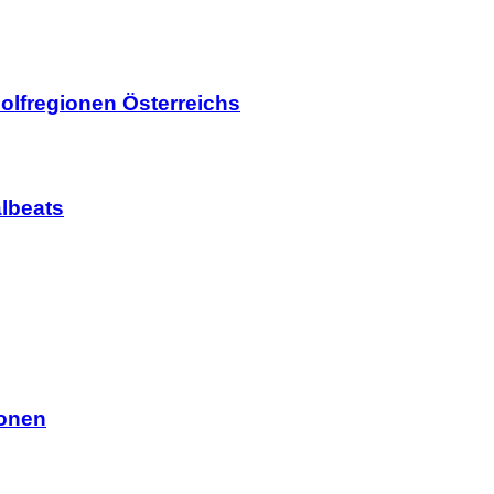
olfregionen Österreichs
lbeats
ionen