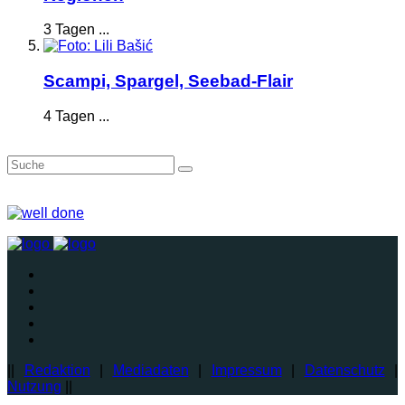
3 Tagen ...
Scampi, Spargel, Seebad-Flair
4 Tagen ...
||
Redaktion
|
Mediadaten
|
Impressum
|
Datenschutz
|
Nutzung
||