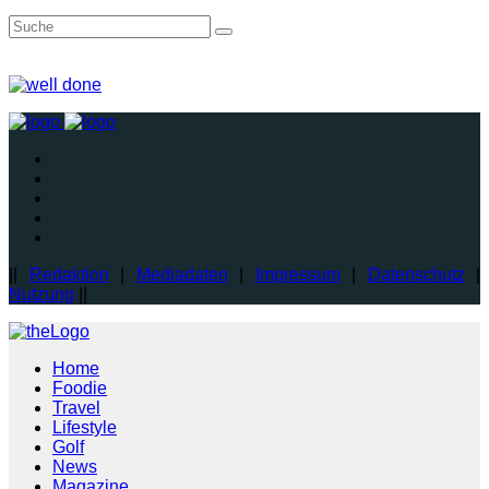
||
Redaktion
|
Mediadaten
|
Impressum
|
Datenschutz
|
Nutzung
||
Home
Foodie
Travel
Lifestyle
Golf
News
Magazine