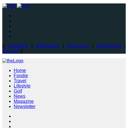
||
Redaktion
|
Mediadaten
|
Impressum
|
Datenschutz
|
Nutzung
||
Home
Foodie
Travel
Lifestyle
Golf
News
Magazine
Newsletter