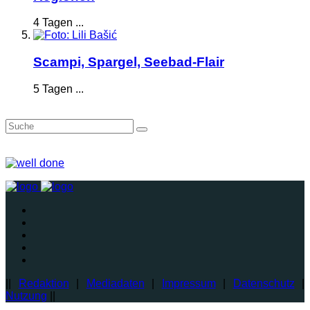
4 Tagen ...
Scampi, Spargel, Seebad-Flair
5 Tagen ...
||
Redaktion
|
Mediadaten
|
Impressum
|
Datenschutz
|
Nutzung
||