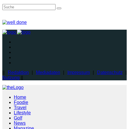
||
Redaktion
|
Mediadaten
|
Impressum
|
Datenschutz
|
Nutzung
||
Home
Foodie
Travel
Lifestyle
Golf
News
Magazine