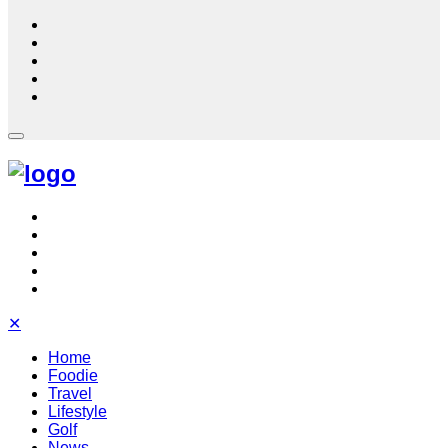
✕
Home
Foodie
Travel
Lifestyle
Golf
News