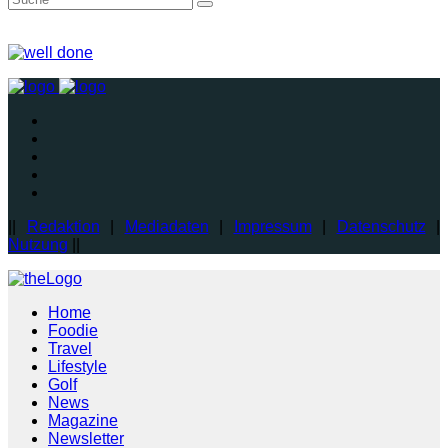
||
Redaktion
|
Mediadaten
|
Impressum
|
Datenschutz
|
Nutzung
||
Home
Foodie
Travel
Lifestyle
Golf
News
Magazine
Newsletter