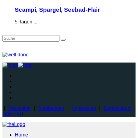
Scampi, Spargel, Seebad-Flair
5 Tagen ...
||
Redaktion
|
Mediadaten
|
Impressum
|
Datenschutz
|
Nutzung
||
Home