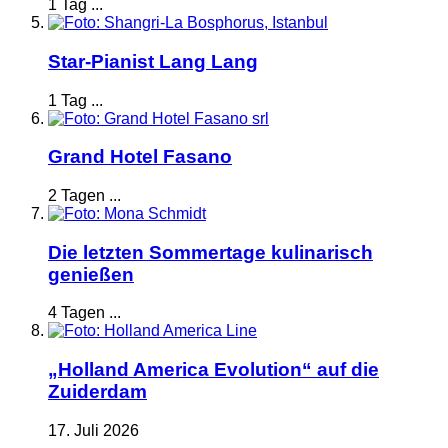
1 Tag ...
Star-Pianist Lang Lang
1 Tag ...
Grand Hotel Fasano
2 Tagen ...
Die letzten Sommertage kulinarisch
genießen
4 Tagen ...
„Holland America Evolution“ auf die
Zuiderdam
17. Juli 2026