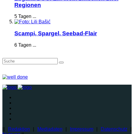
Regionen
5 Tagen ...
Scampi, Spargel, Seebad-Flair
6 Tagen ...
||
Redaktion
|
Mediadaten
|
Impressum
|
Datenschutz
|