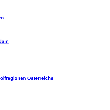
en
rdam
olfregionen Österreichs