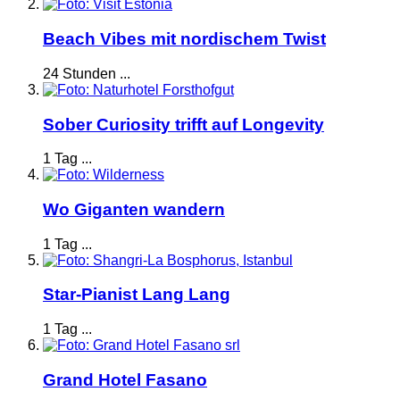
Beach Vibes mit nordischem Twist
24 Stunden ...
Sober Curiosity trifft auf Longevity
1 Tag ...
Wo Giganten wandern
1 Tag ...
Star-Pianist Lang Lang
1 Tag ...
Grand Hotel Fasano