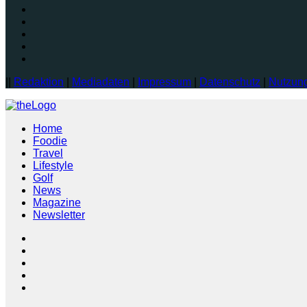
||
Redaktion
|
Mediadaten
|
Impressum
|
Datenschutz
|
Nutzun
Home
Foodie
Travel
Lifestyle
Golf
News
Magazine
Newsletter