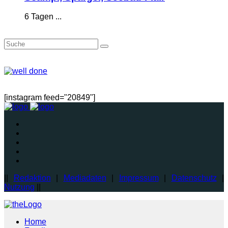
6 Tagen ...
[instagram feed="20849"]
||
Redaktion
|
Mediadaten
|
Impressum
|
Datenschutz
|
Nutzung
||
Home