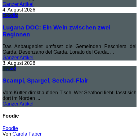
Ganzer
Artikel
4. August 2026
Foodie
Lugana DOC: Ein Wein zwischen zwei
Regionen
Das Anbaugebiet umfasst die Gemeinden Peschiera del
Garda, Desenzano del Garda, Lonato del Garda, ...
Ganzer
Artikel
3. August 2026
Travel
Scampi, Spargel, Seebad-Flair
Vom Kutter direkt auf den Tisch: Wer Seafood liebt, lässt sich
dort im Norden ...
Ganzer
Artikel
Foodie
Foodie
Von
Carola Faber