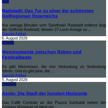
Golf
Radstadt: Das Tor zu einer der schönsten
Golfregionen Österreichs
Nur wenige Minuten vom Sporthotel Radstadt entfernt liegt
der Golfclub Radstadt, dessen 27-Loch-Anlage zu ...
Ganzer
Artikel
6. August 2026
Foodie
Weinmomente zwischen Reben und
Festivalbeats
Es gibt Weinreisen, die von Verkostung zu Verkostung
führen. Und es gibt jene, die ...
Ganzer
Artikel
5. August 2026
Lifestyle
Asolo: Die Stadt der hundert Horizonte
Das Caffè Centrale an der Piazza Garibaldi neben der
Fontana Maggiore ist ideal um ...