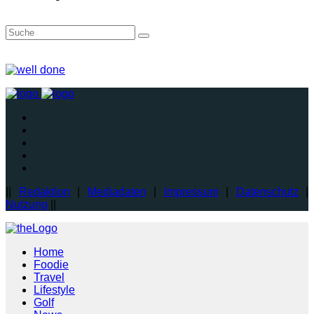
||
Redaktion
|
Mediadaten
|
Impressum
|
Datenschutz
|
Nutzung
||
Home
Foodie
Travel
Lifestyle
Golf