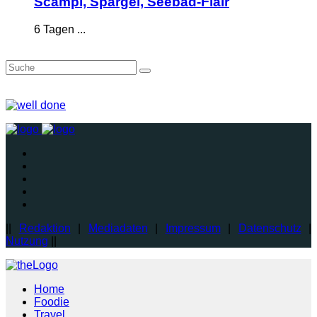
Scampi, Spargel, Seebad-Flair
6 Tagen ...
||
Redaktion
|
Mediadaten
|
Impressum
|
Datenschutz
|
Nutzung
||
Home
Foodie
Travel