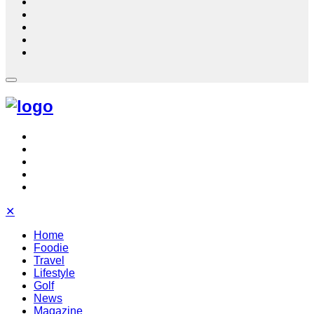
✕
Home
Foodie
Travel
Lifestyle
Golf
News
Magazine