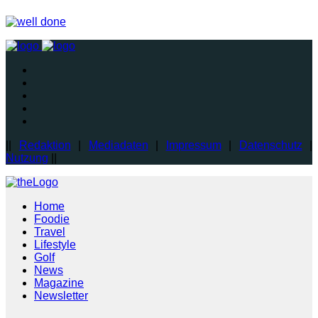
||
Redaktion
|
Mediadaten
|
Impressum
|
Datenschutz
|
Nutzung
||
Home
Foodie
Travel
Lifestyle
Golf
News
Magazine
Newsletter