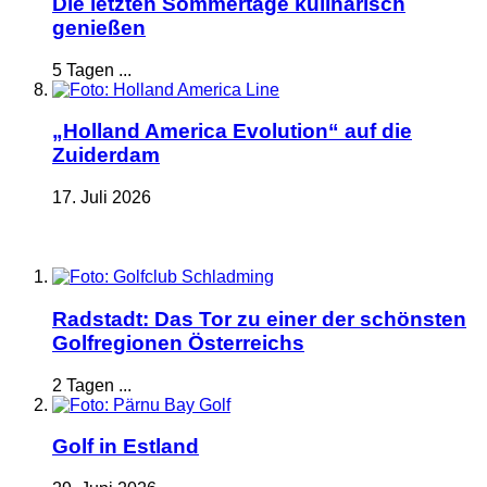
Die letzten Sommertage kulinarisch
genießen
5 Tagen ...
„Holland America Evolution“ auf die
Zuiderdam
17. Juli 2026
Radstadt: Das Tor zu einer der schönsten
Golfregionen Österreichs
2 Tagen ...
Golf in Estland