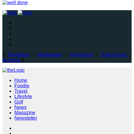
||
Redaktion
|
Mediadaten
|
Impressum
|
Datenschutz
|
Nutzung
||
Home
Foodie
Travel
Lifestyle
Golf
News
Magazine
Newsletter