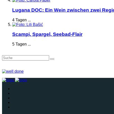
Lugana DOC: Ein Wein zwischen zwei Reg
4 Tagen ...
Scampi, Spargel, Seebad-Flair
5 Tagen ...