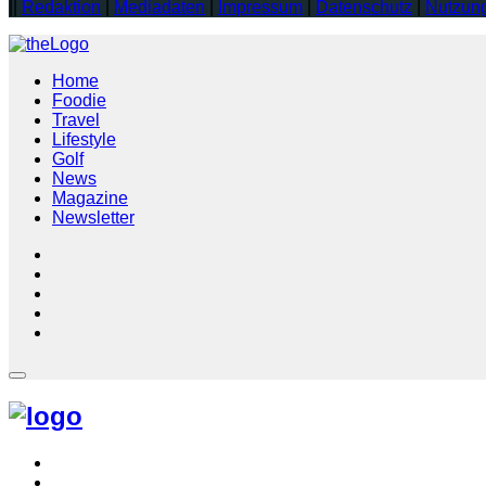
||
Redaktion
|
Mediadaten
|
Impressum
|
Datenschutz
|
Nutzun
Home
Foodie
Travel
Lifestyle
Golf
News
Magazine
Newsletter