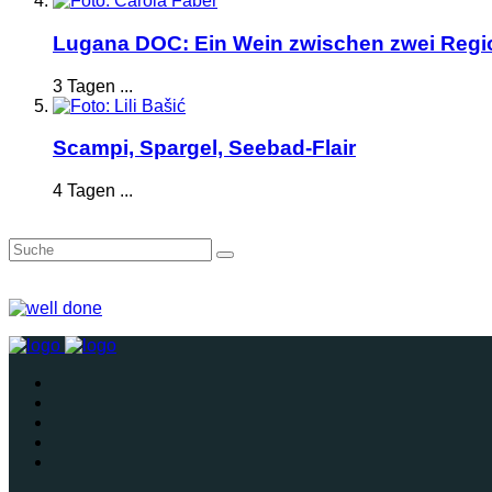
Lugana DOC: Ein Wein zwischen zwei Reg
3 Tagen ...
Scampi, Spargel, Seebad-Flair
4 Tagen ...