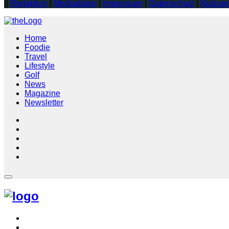
||
Redaktion
|
Mediadaten
|
Impressum
|
Datenschutz
|
Nutzun
Home
Foodie
Travel
Lifestyle
Golf
News
Magazine
Newsletter