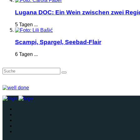
Lugana DOC: Ein Wein zwischen zwei Reg
5 Tagen ...
Scampi, Spargel, Seebad-Flair
6 Tagen ...