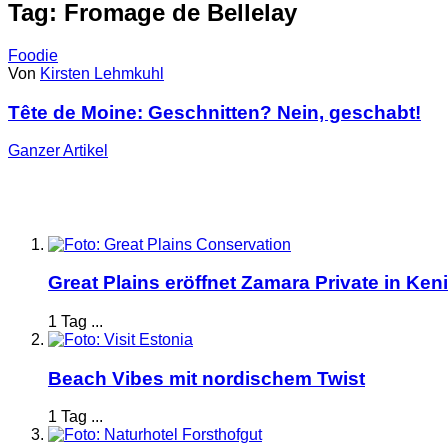
Tag: Fromage de Bellelay
Foodie
Von
Kirsten Lehmkuhl
Tête de Moine: Geschnitten? Nein, geschabt!
Ganzer
Artikel
Great Plains eröffnet Zamara Private in Ken
1 Tag ...
Beach Vibes mit nordischem Twist
1 Tag ...