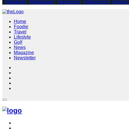
||
Redaktion
|
Mediadaten
|
Impressum
|
Datenschutz
|
Nutzun
Home
Foodie
Travel
Lifestyle
Golf
News
Magazine
Newsletter