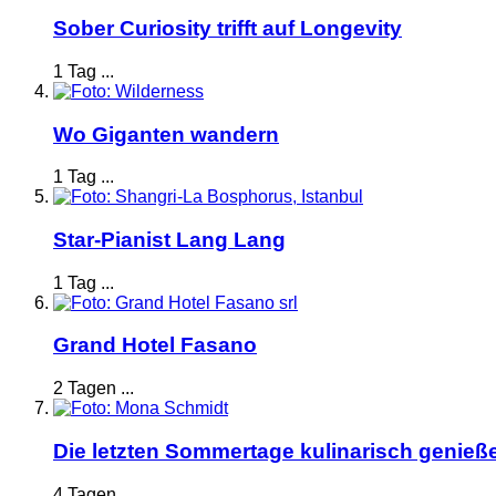
Sober Curiosity trifft auf Longevity
1 Tag ...
Wo Giganten wandern
1 Tag ...
Star-Pianist Lang Lang
1 Tag ...
Grand Hotel Fasano
2 Tagen ...
Die letzten Sommertage kulinarisch genieß
4 Tagen ...