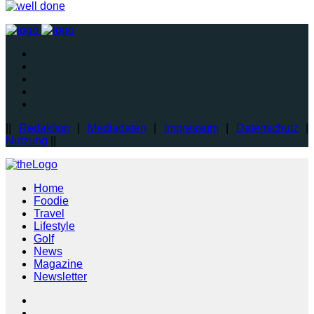
||
Redaktion
|
Mediadaten
|
Impressum
|
Datenschutz
|
Nutzung
||
Home
Foodie
Travel
Lifestyle
Golf
News
Magazine
Newsletter