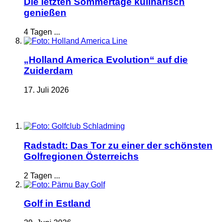
Die letzten Sommertage kulinarisch
genießen
4 Tagen ...
„Holland America Evolution“ auf die
Zuiderdam
17. Juli 2026
Radstadt: Das Tor zu einer der schönsten
Golfregionen Österreichs
2 Tagen ...
Golf in Estland