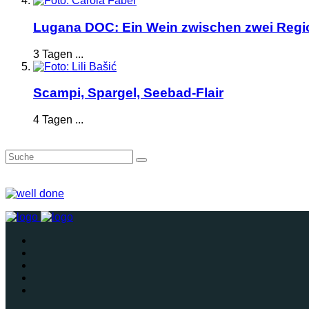
Lugana DOC: Ein Wein zwischen zwei Reg
3 Tagen ...
Scampi, Spargel, Seebad-Flair
4 Tagen ...