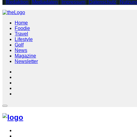
||
Redaktion
|
Mediadaten
|
Impressum
|
Datenschutz
|
Nutzun
Home
Foodie
Travel
Lifestyle
Golf
News
Magazine
Newsletter