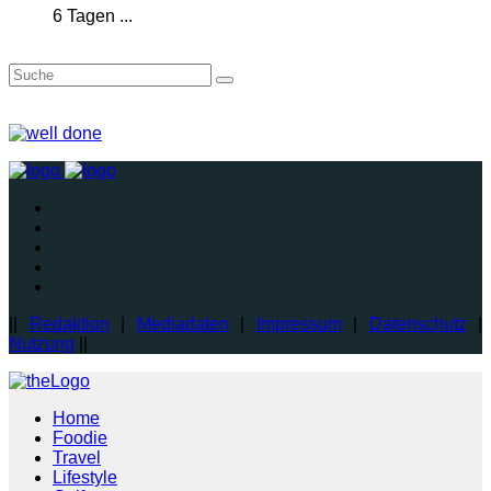
6 Tagen ...
||
Redaktion
|
Mediadaten
|
Impressum
|
Datenschutz
|
Nutzung
||
Home
Foodie
Travel
Lifestyle