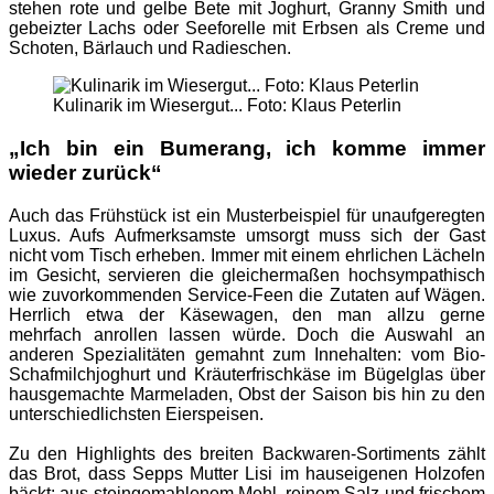
stehen rote und gelbe Bete mit Joghurt, Granny Smith und
gebeizter Lachs oder Seeforelle mit Erbsen als Creme und
Schoten, Bärlauch und Radieschen.
Kulinarik im Wiesergut... Foto: Klaus Peterlin
„Ich bin ein Bumerang, ich komme immer
wieder zurück“
Auch das Frühstück ist ein Musterbeispiel für unaufgeregten
Luxus. Aufs Aufmerksamste umsorgt muss sich der Gast
nicht vom Tisch erheben. Immer mit einem ehrlichen Lächeln
im Gesicht, servieren die gleichermaßen hochsympathisch
wie zuvorkommenden Service-Feen die Zutaten auf Wägen.
Herrlich etwa der Käsewagen, den man allzu gerne
mehrfach anrollen lassen würde. Doch die Auswahl an
anderen Spezialitäten gemahnt zum Innehalten: vom Bio-
Schafmilchjoghurt und Kräuterfrischkäse im Bügelglas über
hausgemachte Marmeladen, Obst der Saison bis hin zu den
unterschiedlichsten Eierspeisen.
Zu den Highlights des breiten Backwaren-Sortiments zählt
das Brot, dass Sepps Mutter Lisi im hauseigenen Holzofen
bäckt: aus steingemahlenem Mehl, reinem Salz und frischem