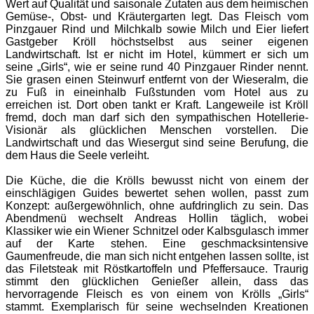
Wert auf Qualität und saisonale Zutaten aus dem heimischen
Gemüse-, Obst- und Kräutergarten legt. Das Fleisch vom
Pinzgauer Rind und Milchkalb sowie Milch und Eier liefert
Gastgeber Kröll höchstselbst aus seiner eigenen
Landwirtschaft. Ist er nicht im Hotel, kümmert er sich um
seine „Girls“, wie er seine rund 40 Pinzgauer Rinder nennt.
Sie grasen einen Steinwurf entfernt von der Wieseralm, die
zu Fuß in eineinhalb Fußstunden vom Hotel aus zu
erreichen ist. Dort oben tankt er Kraft. Langeweile ist Kröll
fremd, doch man darf sich den sympathischen Hotellerie-
Visionär als glücklichen Menschen vorstellen. Die
Landwirtschaft und das Wiesergut sind seine Berufung, die
dem Haus die Seele verleiht.
Die Küche, die die Krölls bewusst nicht von einem der
einschlägigen Guides bewertet sehen wollen, passt zum
Konzept: außergewöhnlich, ohne aufdringlich zu sein. Das
Abendmenü wechselt Andreas Hollin täglich, wobei
Klassiker wie ein Wiener Schnitzel oder Kalbsgulasch immer
auf der Karte stehen. Eine geschmacksintensive
Gaumenfreude, die man sich nicht entgehen lassen sollte, ist
das Filetsteak mit Röstkartoffeln und Pfeffersauce. Traurig
stimmt den glücklichen Genießer allein, dass das
hervorragende Fleisch es von einem von Krölls „Girls“
stammt. Exemplarisch für seine wechselnden Kreationen