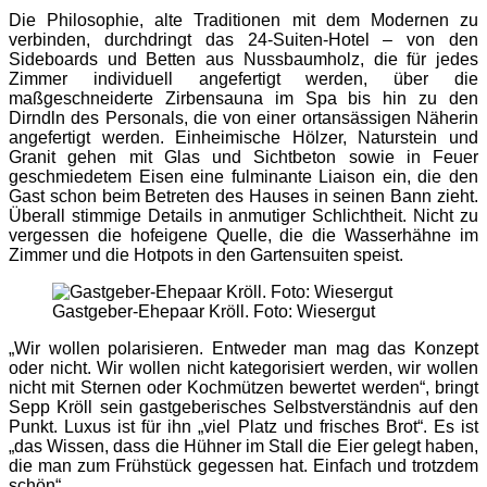
Die Philosophie, alte Traditionen mit dem Modernen zu
verbinden, durchdringt das 24-Suiten-Hotel – von den
Sideboards und Betten aus Nussbaumholz, die für jedes
Zimmer individuell angefertigt werden, über die
maßgeschneiderte Zirbensauna im Spa bis hin zu den
Dirndln des Personals, die von einer ortansässigen Näherin
angefertigt werden. Einheimische Hölzer, Naturstein und
Granit gehen mit Glas und Sichtbeton sowie in Feuer
geschmiedetem Eisen eine fulminante Liaison ein, die den
Gast schon beim Betreten des Hauses in seinen Bann zieht.
Überall stimmige Details in anmutiger Schlichtheit. Nicht zu
vergessen die hofeigene Quelle, die die Wasserhähne im
Zimmer und die Hotpots in den Gartensuiten speist.
Gastgeber-Ehepaar Kröll. Foto: Wiesergut
„Wir wollen polarisieren. Entweder man mag das Konzept
oder nicht. Wir wollen nicht kategorisiert werden, wir wollen
nicht mit Sternen oder Kochmützen bewertet werden“, bringt
Sepp Kröll sein gastgeberisches Selbstverständnis auf den
Punkt. Luxus ist für ihn „viel Platz und frisches Brot“. Es ist
„das Wissen, dass die Hühner im Stall die Eier gelegt haben,
die man zum Frühstück gegessen hat. Einfach und trotzdem
schön“.