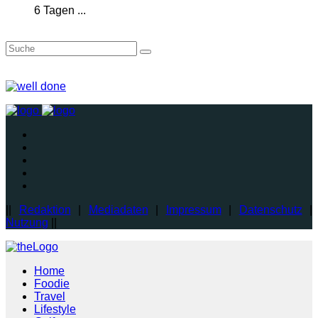
6 Tagen ...
||
Redaktion
|
Mediadaten
|
Impressum
|
Datenschutz
|
Nutzung
||
Home
Foodie
Travel
Lifestyle