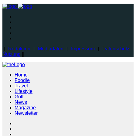
||
Redaktion
|
Mediadaten
|
Impressum
|
Datenschutz
|
Nutzung
||
Home
Foodie
Travel
Lifestyle
Golf
News
Magazine
Newsletter