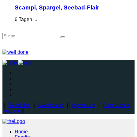
Scampi, Spargel, Seebad-Flair
6 Tagen ...
||
Redaktion
|
Mediadaten
|
Impressum
|
Datenschutz
|
Nutzung
||
Home