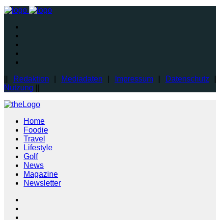
||
Redaktion
|
Mediadaten
|
Impressum
|
Datenschutz
|
Nutzung
||
Home
Foodie
Travel
Lifestyle
Golf
News
Magazine
Newsletter