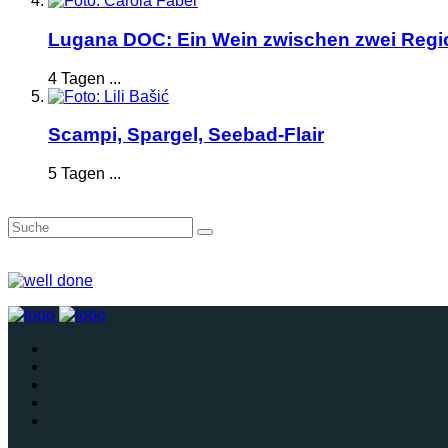
Lugana DOC: Ein Wein zwischen zwei Reg
4 Tagen ...
Scampi, Spargel, Seebad-Flair
5 Tagen ...