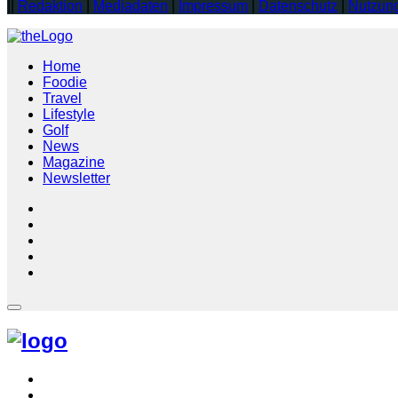
||
Redaktion
|
Mediadaten
|
Impressum
|
Datenschutz
|
Nutzun
Home
Foodie
Travel
Lifestyle
Golf
News
Magazine
Newsletter