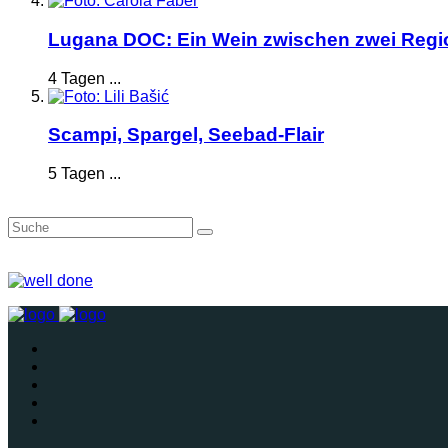
Lugana DOC: Ein Wein zwischen zwei Reg
4 Tagen ...
Scampi, Spargel, Seebad-Flair
5 Tagen ...