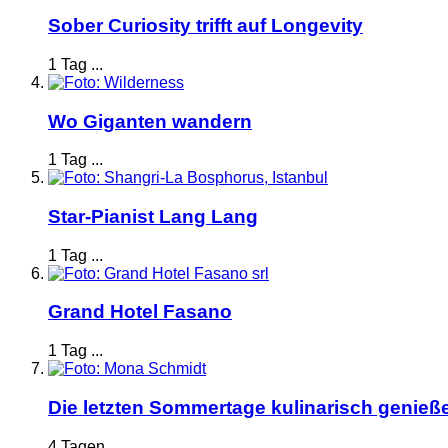
Sober Curiosity trifft auf Longevity
1 Tag ...
Wo Giganten wandern
1 Tag ...
Star-Pianist Lang Lang
1 Tag ...
Grand Hotel Fasano
1 Tag ...
Die letzten Sommertage kulinarisch genieß
4 Tagen ...