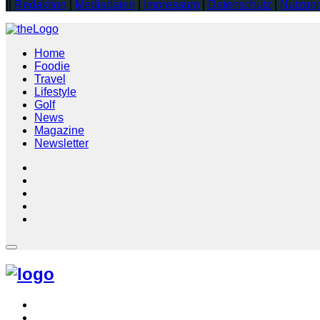
||
Redaktion
|
Mediadaten
|
Impressum
|
Datenschutz
|
Nutzun
Home
Foodie
Travel
Lifestyle
Golf
News
Magazine
Newsletter