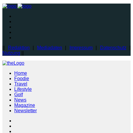
||
Redaktion
|
Mediadaten
|
Impressum
|
Datenschutz
|
Nutzung
||
Home
Foodie
Travel
Lifestyle
Golf
News
Magazine
Newsletter