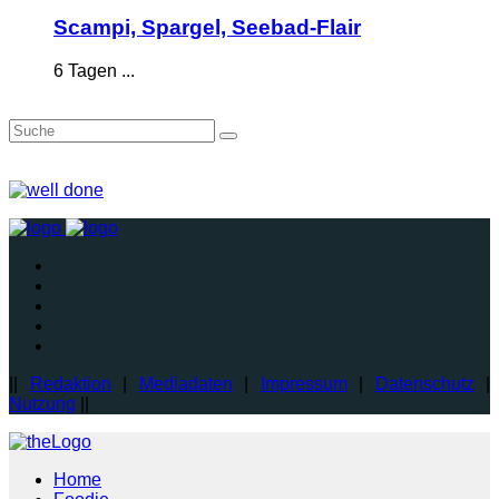
Scampi, Spargel, Seebad-Flair
6 Tagen ...
||
Redaktion
|
Mediadaten
|
Impressum
|
Datenschutz
|
Nutzung
||
Home