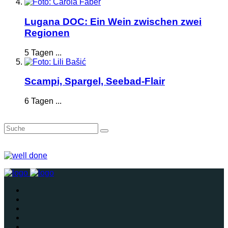
Lugana DOC: Ein Wein zwischen zwei
Regionen
5 Tagen ...
Scampi, Spargel, Seebad-Flair
6 Tagen ...