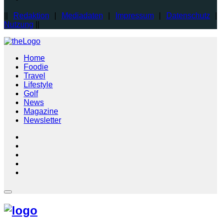
||
Redaktion
|
Mediadaten
|
Impressum
|
Datenschutz
|
Nutzung
||
Home
Foodie
Travel
Lifestyle
Golf
News
Magazine
Newsletter