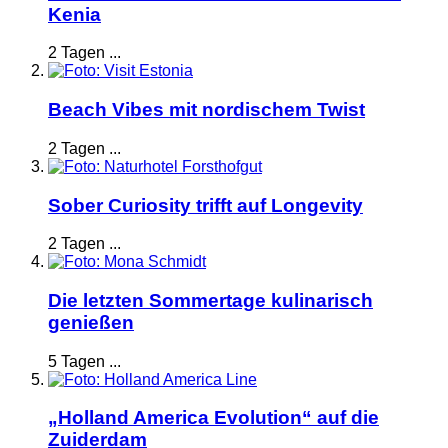
Kenia
2 Tagen ...
Beach Vibes mit nordischem Twist
2 Tagen ...
Sober Curiosity trifft auf Longevity
2 Tagen ...
Die letzten Sommertage kulinarisch
genießen
5 Tagen ...
„Holland America Evolution“ auf die
Zuiderdam