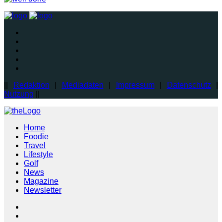
||
Redaktion
|
Mediadaten
|
Impressum
|
Datenschutz
|
Nutzung
||
Home
Foodie
Travel
Lifestyle
Golf
News
Magazine
Newsletter