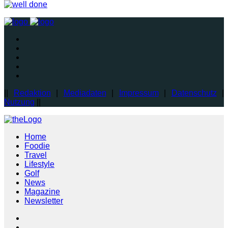
||
Redaktion
|
Mediadaten
|
Impressum
|
Datenschutz
|
Nutzung
||
Home
Foodie
Travel
Lifestyle
Golf
News
Magazine
Newsletter