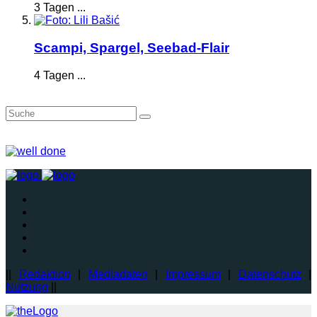
3 Tagen ...
Scampi, Spargel, Seebad-Flair
4 Tagen ...
||
Redaktion
|
Mediadaten
|
Impressum
|
Datenschutz
|
Nutzung
||