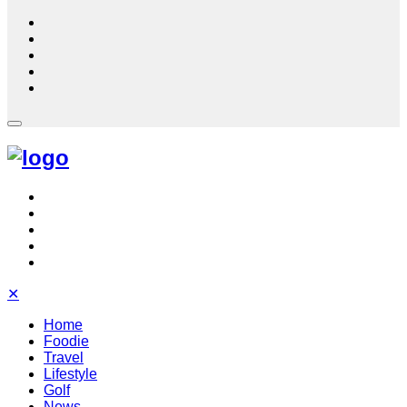
✕
Home
Foodie
Travel
Lifestyle
Golf
News