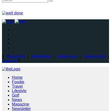
||
Redaktion
|
Mediadaten
|
Impressum
|
Datenschutz
|
Nutzung
||
Home
Foodie
Travel
Lifestyle
Golf
News
Magazine
Newsletter