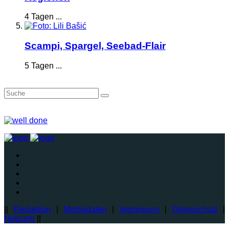
4 Tagen ...
Scampi, Spargel, Seebad-Flair
5 Tagen ...
||
Redaktion
|
Mediadaten
|
Impressum
|
Datenschutz
|
Nutzung
||