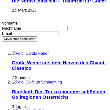
Die North Coast 500 – Traumziel für Golfer
23. März 2026
Vorname
Nachname
Email
Große Weine aus dem Herzen des Chianti
Classico
7 Stunden ...
Radstadt: Das Tor zu einer der schönsten
Golfregionen Österreichs
3 Tagen ...