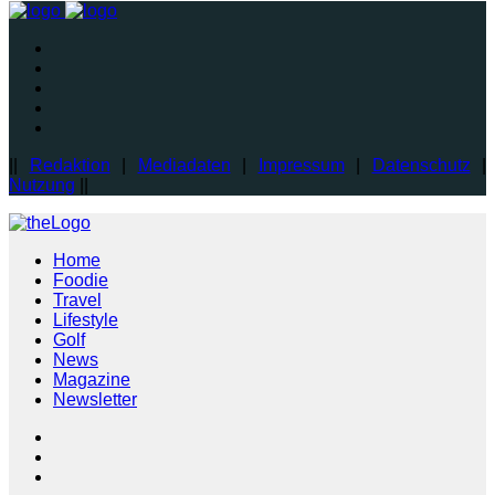
||
Redaktion
|
Mediadaten
|
Impressum
|
Datenschutz
|
Nutzung
||
Home
Foodie
Travel
Lifestyle
Golf
News
Magazine
Newsletter